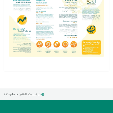
آخر تحديث: الإثنين ١٨ مايو ٢٠٢٦