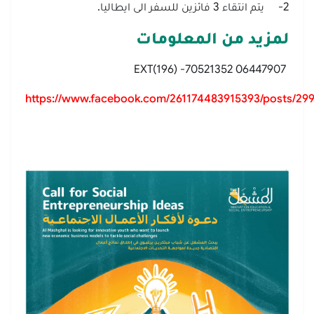
2- يتم انتقاء 3 فائزين للسفر الى ايطاليا.
لمزيد من المعلومات
06447907 EXT(196) -70521352
https://www.facebook.com/261174483915393/posts/29