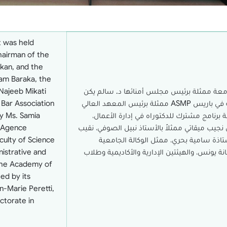
t was held
hairman of the
akan, and the
sam Baraka, the
جامعة ممثلة برئيس مجلس أمنائها د. سالم يكن
 Najeeb Mikati
ورئيس الجامعة أ.د. بسام بركة وأكاديمية العلوم الإدارية في باريس ASMP ممثلة برئيس المعهد العالي
 Bar Association
ة برنامج مشترك للدكتوراه في إدارة الأعمال،
y Ms. Samia
نجيب ميقاتي ممثلاً بالأستاذ نبيل الصوفي، نقيب
e Agence
تاذة سامية بحري، ممثل الوكالة الجامعية
culty of Science
نة يونس، والهيئتين الإدارية والأكاديمية وطلاب
nistrative and
 the Academy of
ed by its
n-Marie Peretti,
ctorate in