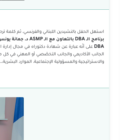
استهل الحفل بالنشيدين اللبناني والفرنسي، ثم كلمة ترحيب
برنامج الـ DBA بالتعاون مع الـ ASMP د. جمانة يونس (عميدة كلية العلوم)
DBA
على أنّه عبارة عن شهادة دكتوراه في مجال إدارة ا
الجانب الأكاديمي والجانب التخصّصي أو المهني في كل مج
والاستراتيجية والمسؤولية الإجتماعية، الموارد البشرية...