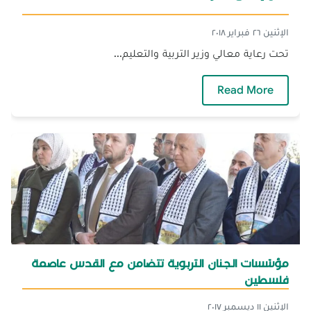
الإثنين ٢٦ فبراير ٢٠١٨
تحت رعاية معالي وزير التربية والتعليم...
— حفل إطلاق بطولةMicrosoft
Read More
مؤسّسات الجنان التربوية تتضامن مع القدس عاصمة
فلسطين
الإثنين ١١ ديسمبر ٢٠١٧