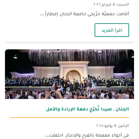
السبت ١٤ فبراير ٢٠٢٦
أقامت جمعيَّة خرِّيجي جامعة الجنان إفطاراً ...
— خرّيجات الجنان يطلقن مبادرة إنسانيّة دعماً للعا
اقرأ المزيد
الجنان ـ صيدا تُخرّج دفعة الإرادة والأمل
الإثنين ١٤ يوليو ٢٠٢٥
في أجواء مفعمة بالفرح والإنجاز، احتفلت...