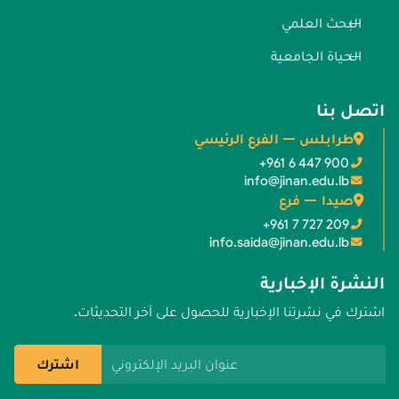
البحث العلمي
الحياة الجامعية
اتصل بنا
طرابلس — الفرع الرئيسي
+961 6 447 900
info@jinan.edu.lb
صيدا — فرع
+961 7 727 209
info.saida@jinan.edu.lb
النشرة الإخبارية
اشترك في نشرتنا الإخبارية للحصول على آخر التحديثات.
عنوان البريد الإلكتروني
اشترك