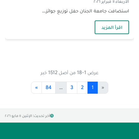
الأربعاء ١١ فبراير ٢٠٢٦
استضافت جامعة الجنان حفل توزيع جوائز...
— الجنان تستضيف حفل تكريم مسابقة "SAT Reading Competition 3" وتقدّم منحاً دراسيّة للفائزين
اقرأ المزيد
عرض 1-18 من أصل 1512 خبر
»
84
…
3
2
1
«
آخر تحديث: الإثنين ١١ مايو ٢٠٢٦