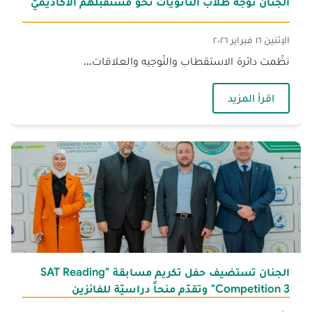
الجنان توجّه طلاّب الثّانويّات نحو مستقبلهم الأكاديميّ
الإثنين ١٦ فبراير ٢٠٢٦
نظّمت دائرة الاستقطاب والتّوجيه والعلاقات...
— الجنان توجّه طلاّب الثّانويّات نحو مستقبلهم الأكا
اقرأ المزيد
الجنان تستضيف حفل تكريم مسابقة "SAT Reading
Competition 3" وتقدّم منحاً دراسيّة للفائزين