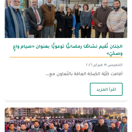
الجنان تُقيم نشاطًا رمضانيًّا توعويًّا بعنوان «صيام واعٍ
وصحّيّ»
الخميس ١٩ فبراير ٢٠٢٦
أقامت كلّيّة الصّحّة العامّة بالتّعاون مع...
— الجنان تُقيم نشاطًا رمضانيًّا توعويًّا بعنوان «صيا
اقرأ المزيد