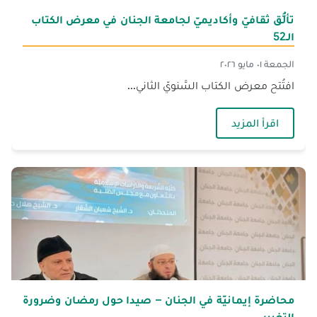
تألُّق ثقافيّ وأكاديميّ لجامعة الجنان في معرض الكتاب
الـ52
الجمعة ٠١ مايو ٢٠٢٦
افتُتح معرض الكتاب السَّنويّ الثاني...
— تألُّق ثقافيّ وأكاديميّ لجامعة الجنان في معرض الكت
اقرأ المزيد
محاضرة إيمانيّة في الجنان – صيدا حول رمضان وضرورة
التغيير