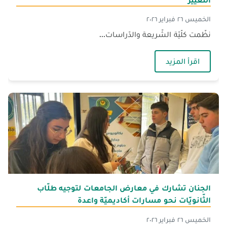
الخميس ٢٦ فبراير ٢٠٢٦
نظّمت كلّيّة الشّريعة والدّراسات...
— محاضرة إيمانيّة في الجنان – صيدا حول رمضان و
اقرأ المزيد
الجنان تشارك في معارض الجامعات لتوجيه طلّاب
الثّانويّات نحو مسارات أكاديميّة واعدة
الخميس ٢٦ فبراير ٢٠٢٦