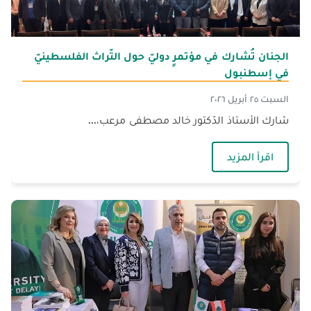
الجنان تُشارك في مؤتمرٍ دوليّ حول التّراث الفلسطينيّ
في إسطنبول
السبت ٢٥ أبريل ٢٠٢٦
شارك الأستاذ الدّكتور خالد مصطفى مرعب،...
— الجنان تُشارك في مؤتمرٍ دوليّ حول التّراث الف
اقرأ المزيد