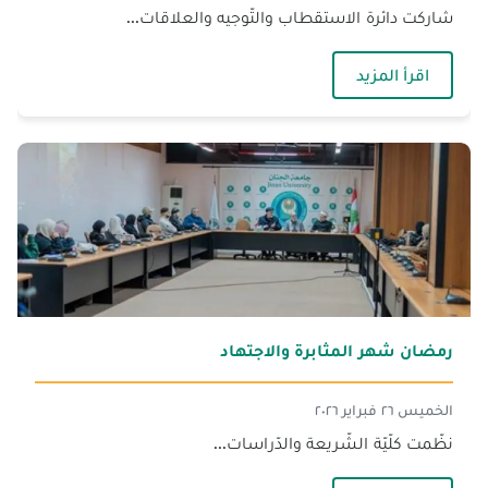
شاركت دائرة الاستقطاب والتّوجيه والعلاقات...
— الجنان تشارك في معارض الجامعات لتوجيه طلّاب ا
اقرأ المزيد
رمضان شهر المثابرة والاجتهاد
الخميس ٢٦ فبراير ٢٠٢٦
نظّمت كلّيّة الشّريعة والدّراسات...