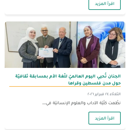
— رمضان شهر المثابرة والاجتهاد
اقرأ المزيد
الجنان تُحيي اليوم العالميّ للّغة الأم بمسابقة ثقافيّة
حول مدن فلسطين وقراها
الثلاثاء ٢٤ فبراير ٢٠٢٦
نظّمت كلّيّة الآداب والعلوم الإنسانيّة في...
— الجنان تُحيي اليوم العالميّ للّغة الأم بمسابقة
اقرأ المزيد