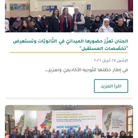
الجنان تعزّز حضورها الميدانيّ في الثّانويّات وتستعرض
"تخصّصات المستقبل"
الإثنين ٢٧ أبريل ٢٠٢٦
في إطار خطّتها للتّوجيه الأكاديميّ وتعزيز...
— الجنان تعزّز حضورها الميدانيّ في الثّانويّات
اقرأ المزيد