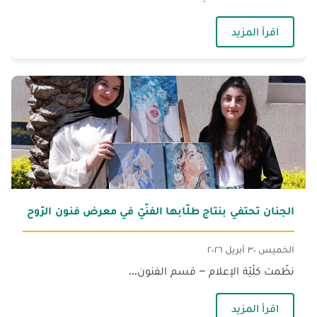
— الجنان تفتتح مبناها الأكاديميّ الجديد برعاية وزيرة 
اقرأ المزيد
الجنان تحتفي بنتاج طلّابها الفنّيّ في معرض فنون الرّوح
الخميس ٣٠ أبريل ٢٠٢٦
نظّمت كلّيّة الإعلام – قسم الفنون...
— الجنان تحتفي بنتاج طلّابها الفنّيّ في معرض فنون
اقرأ المزيد