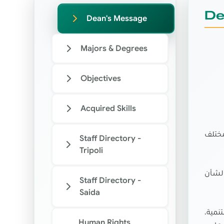
De
Dean's Message
Majors & Degrees
Objectives
Acquired Skills
مختلف
Staff Directory -
Tripoli
الشأن
Staff Directory -
Saida
نمية،
Human Rights