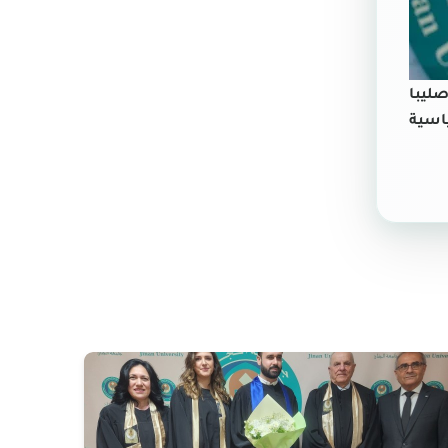
صليبا
اسية