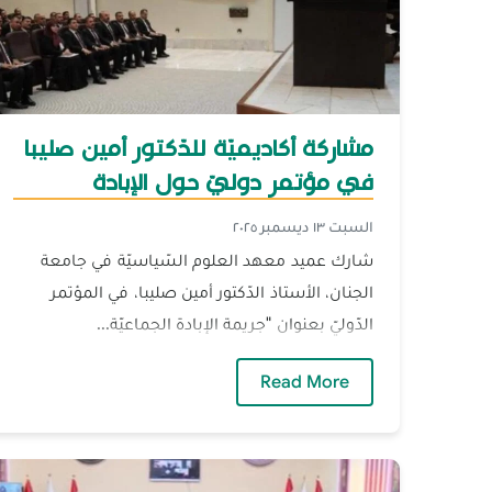
مشاركة أكاديميّة للدّكتور أمين صليبا
في مؤتمر دوليّ حول الإبادة
الجماعيّة والعدالة الدّوليّة
السبت ١٣ ديسمبر ٢٠٢٥
شارك عميد معهد العلوم السّياسيّة في جامعة
الجنان، الأستاذ الدّكتور أمين صليبا، في المؤتمر
الدّوليّ بعنوان "جريمة الإبادة الجماعيّة...
— مشاركة أكاديميّة للدّكتور أمين صليبا
Read More