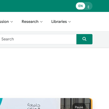
ع
EN
ssion
Research
Libraries
Pause