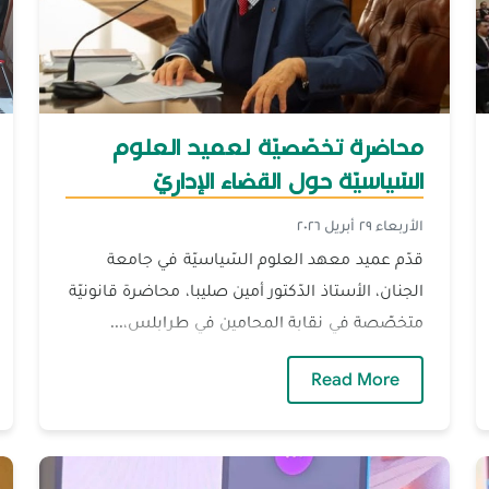
محاضرة تخصّصيّة لعميد العلوم
السّياسيّة حول القضاء الإداريّ
الأربعاء ٢٩ أبريل ٢٠٢٦
قدّم عميد معهد العلوم السّياسيّة في جامعة
الجنان، الأستاذ الدّكتور أمين صليبا، محاضرة قانونيّة
متخصّصة في نقابة المحامين في طرابلس،...
 في مؤتمر دوليّ حول الإبادة الجماعيّة والعدالة الدّوليّة
— محاضرة تخصّصيّة لعميد العلوم السّياسيّة
Read More