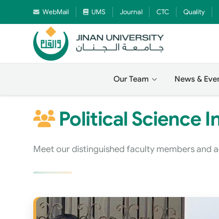
WebMail
UMS
Journal
CTC
Quality
Our Team
News & Eve
Political Science I
Meet our distinguished faculty members and 