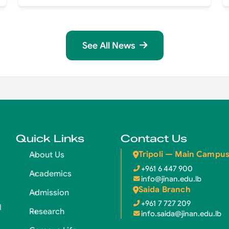
See All News
Quick Links
Contact Us
Tripoli — Main Campu
About Us
+961 6 447 900
Academics
info@jinan.edu.lb
Saida Branch
Admission
+961 7 727 209
d
Research
info.saida@jinan.edu.lb