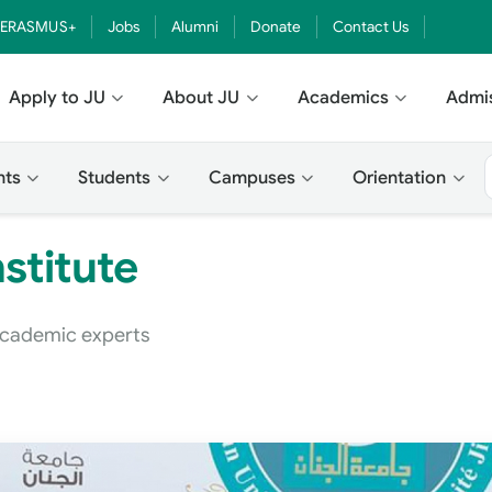
ERASMUS+
Jobs
Alumni
Donate
Contact Us
Apply to JU
About JU
Academics
Admi
nts
Students
Campuses
Orientation
nstitute
academic experts