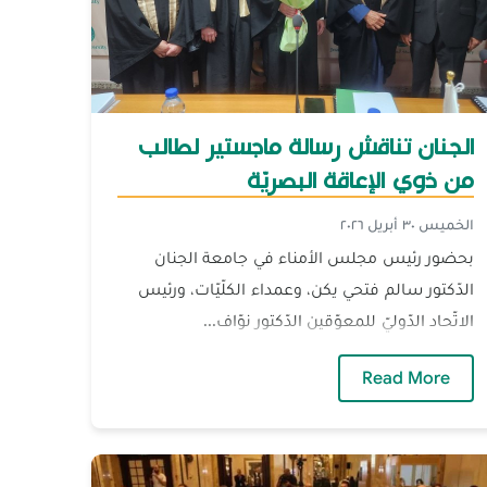
الجنان تناقش رسالة ماجستير لطالب
من ذوي الإعاقة البصريّة
الخميس ٣٠ أبريل ٢٠٢٦
بحضور رئيس مجلس الأمناء في جامعة الجنان
الدّكتور سالم فتحي يكن، وعمداء الكلّيّات، ورئيس
الاتّحاد الدّوليّ للمعوّقين الدّكتور نوّاف...
 حول القضاء الإداريّ
— الجنان تناقش رسالة ماجستير لطالب من ذوي الإع
Read More