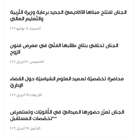
الجنان تفتتح مبناها الأكاديميّ الجديد برعاية وزيرة التّربية
والتّعليم العالي
السبت ٠٤ يوليو ٢٠٢٦
الجنان تحتفي بنتاج طلّابها الفنّيّ في معرض فنون
الرّوح
الخميس ٣٠ أبريل ٢٠٢٦
محاضرة تخصّصيّة لعميد العلوم السّياسيّة حول القضاء
الإداريّ
الأربعاء ٢٩ أبريل ٢٠٢٦
الجنان تعزّز حضورها الميدانيّ في الثّانويّات وتستعرض
"تخصّصات المستقبل"
الإثنين ٢٧ أبريل ٢٠٢٦