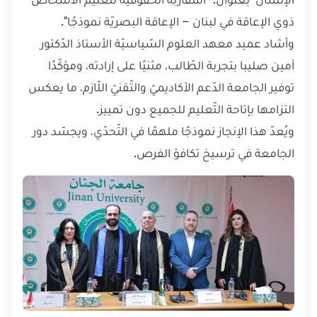
ذوي الإعاقة في لبنان – الإعاقة البصريّة نموذجًا".
وأشاد عميد معهد العلوم السّياسيّة الأستاذ الدّكتور 
أمين صليبا بتجربة الطّالب، مثنيًا على إرادته، ومؤكّدًا 
توفير الجامعة الدّعم الأكاديميّ والتّقنيّ اللّازم، ما يعكس 
التزامها بإتاحة التّعليم للجميع دون تمييز.
ويُعدّ هذا الإنجاز نموذجًا ملهمًا في التّحدّي، ويجسّد دور 
الجامعة في ترسيخ تكافؤ الفرص.