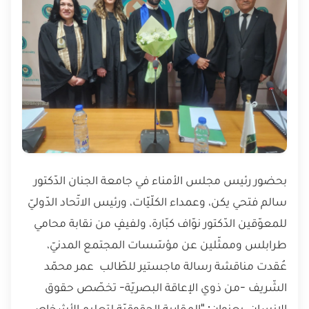
بحضور رئيس مجلس الأمناء في جامعة الجنان الدّكتور 
سالم فتحي يكن، وعمداء الكلّيّات، ورئيس الاتّحاد الدّوليّ 
للمعوّقين الدّكتور نوّاف كبّارة، ولفيفٍ من نقابة محامي 
طرابلس وممثّلين عن مؤسّسات المجتمع المدنيّ، 
عُقدت مناقشة رسالة ماجستير للطّالب  عمر محمّد 
الشّريف -من ذوي الإعاقة البصريّة- تخصّص حقوق 
الإنسان  بعنوان: "المقاربة الحقوقيّة لتعليم الأشخاص 