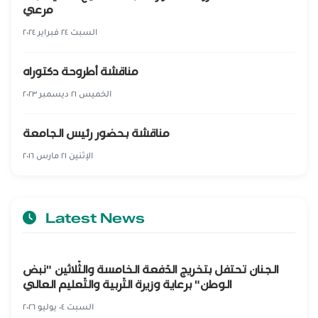
مرعي
السبت ٢٤ فبراير ٢٠٢٤
مناقشة أطروحة دكتوراه
الخميس ٢١ ديسمبر ٢٠٢٣
مناقشة بحضور رئيس الجامعة
الإثنين ٢١ مارس ٢٠١٦
Latest News
الجنان تحتفل بتخريج الدّفعة الخامسة والثّلاثين "نبض
الوطن" برعاية وزيرة التّربية والتّعليم العالي
السبت ٠٤ يوليو ٢٠٢٦