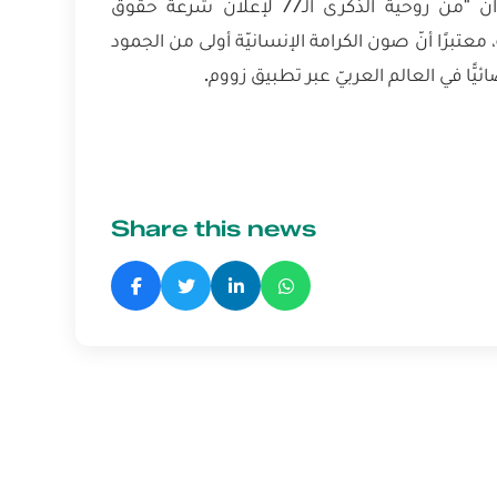
كما ألقى محاضرةً في المعهد القضائيّ العراقيّ بعنوان "من روحيّة الذّكرى الـ77 لإعلان شرعة حقوق
معتبرًا أنّ صون الكرامة الإنسانيّة أولى من الجمود
Share this news