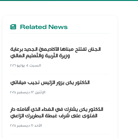
Related News
الجنان تفتتح مبناها الأكاديميّ الجديد برعاية
وزيرة التّربية والتّعليم العالي
السبت ٠٤ يوليو ٢٠٢٦
الدّكتور يكن يزور الرّئيس نجيب ميقاتي
الإثنين ٢٢ ديسمبر ٢٠٢٥
الدّكتور يكن يشارك في الغداء الذي أقامته دار
الفتوى على شرف غبطة البطريرك الرّاعي
الأحد ٢١ ديسمبر ٢٠٢٥