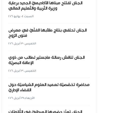
الجنان تفتتح مبناها الأكاديميّ الجديد برعاية
وزيرة التّربية والتّعليم العالي
السبت ٠٤ يوليو ٢٠٢٦
الجنان تحتفي بنتاج طلّابها الفنّيّ في معرض
فنون الرّوح
الخميس ٣٠ أبريل ٢٠٢٦
الجنان تناقش رسالة ماجستير لطالب من ذوي
الإعاقة البصريّة
الخميس ٣٠ أبريل ٢٠٢٦
محاضرة تخصّصيّة لعميد العلوم السّياسيّة حول
القضاء الإداريّ
الأربعاء ٢٩ أبريل ٢٠٢٦
الجنان تعزّز حضورها الميدانيّ في الثّانويّات