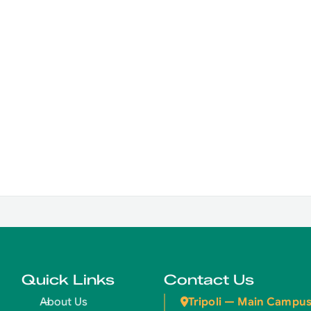
Quick Links
Contact Us
Tripoli — Main Campu
About Us