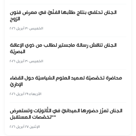
الجنان تحتفي بنتاج طلّابها الفنّيّ في معرض فنون
الرّوح
الخميس ٣٠ أبريل ٢٠٢٦
الجنان تناقش رسالة ماجستير لطالب من ذوي الإعاقة
البصريّة
الخميس ٣٠ أبريل ٢٠٢٦
محاضرة تخصّصيّة لعميد العلوم السّياسيّة حول القضاء
الإداريّ
الأربعاء ٢٩ أبريل ٢٠٢٦
الجنان تعزّز حضورها الميدانيّ في الثّانويّات وتستعرض
"تخصّصات المستقبل"
الإثنين ٢٧ أبريل ٢٠٢٦