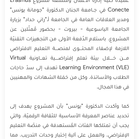
عميدة كلية إدارة الأعمال ومُنسّقة مشروع Erasmus
Conecte في جــامعة الجنان الدكتورة "جومانة يونس"
ومدير العلاقات العامة في الجامعة أ."راني حداد" بزيارة
الجامعة الياسوعية - بيروت - بحضور مُمثّلين عن
المشروع، باستلام الدُفعة الأولى من التجهيزات التقنيّة
اللازمة لإضفاء المحتــــوى لمنصــــة التعليم الافتراضي
مــــن خـــــلال بيئة تعلم إفتراضـــــية تعـــاونية Virtual
Learning Environment (VLE) تهدف إلى سدّ حاجات
الطلاب والأساتذة، وكل من حَمَلة الشهادات والمهنيين
في هذا المجال.
كما وأكدت الدكتورة "يونس" بأن المشروع يهدف إلى
تحديد عناصر المعرفة الأساسية للثقافة الرقميّة، والتي
يجب أن تمتلكها الفئات المُستهدفة في منصّة التعليم
الإفتراضي، والعمل على آلية إختبار وحدات التدريب، مما