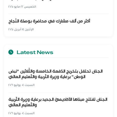
الخميس ٢٢ مايو ٢٠٢٥
أكثر من ألف مشارك في محاضرة بوصلة النّجاح
الإثنين ١٤ أبريل ٢٠٢٥
Latest News
الجنان تحتفل بتخريج الدّفعة الخامسة والثّلاثين "نبض
الوطن" برعاية وزيرة التّربية والتّعليم العالي
السبت ٠٤ يوليو ٢٠٢٦
الجنان تفتتح مبناها الأكاديميّ الجديد برعاية وزيرة التّربية
والتّعليم العالي
السبت ٠٤ يوليو ٢٠٢٦