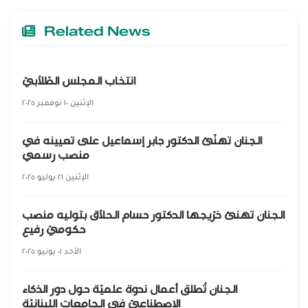
Related News
انتخاب المجلس الطّلّابيّ
الإثنين ١٠ نوفمبر ٢٠٢٥
الجنان تهنّئ الدكتور جابر إسماعيل على تعيينه في
منصب رسمي
الإثنين ٢١ يوليو ٢٠٢٥
الجنان تهنئ خرّيجها الدكتور حسام الحلّاق بتوليه منصب
حكوميّ رفيع
الأحد ٠١ يونيو ٢٠٢٥
الجنان تُطلق أعمال ندوة علميّة حول دور الذكاء
الاصطناعيّ في الجامعات اللبنانيّة