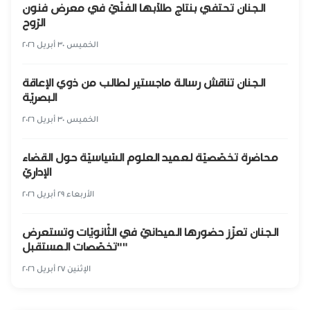
الجنان تحتفي بنتاج طلّابها الفنّيّ في معرض فنون
الرّوح
الخميس ٣٠ أبريل ٢٠٢٦
الجنان تناقش رسالة ماجستير لطالب من ذوي الإعاقة
البصريّة
الخميس ٣٠ أبريل ٢٠٢٦
محاضرة تخصّصيّة لعميد العلوم السّياسيّة حول القضاء
الإداريّ
الأربعاء ٢٩ أبريل ٢٠٢٦
الجنان تعزّز حضورها الميدانيّ في الثّانويّات وتستعرض
"تخصّصات المستقبل"
الإثنين ٢٧ أبريل ٢٠٢٦