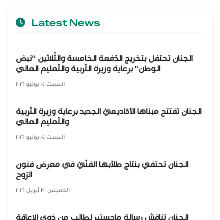
Latest News
الجنان تحتفل بتخريج الدّفعة الخامسة والثّلاثين "نبض
الوطن" برعاية وزيرة التّربية والتّعليم العالي
السبت ٠٤ يوليو ٢٠٢٦
الجنان تفتتح مبناها الأكاديميّ الجديد برعاية وزيرة التّربية
والتّعليم العالي
السبت ٠٤ يوليو ٢٠٢٦
الجنان تحتفي بنتاج طلّابها الفنّيّ في معرض فنون
الرّوح
الخميس ٣٠ أبريل ٢٠٢٦
الجنان تناقش رسالة ماجستير لطالب من ذوي الإعاقة