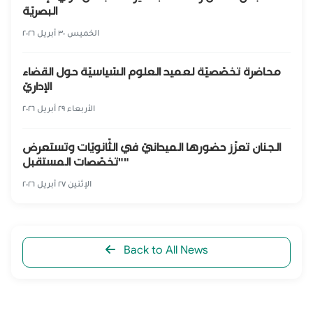
البصريّة
الخميس ٣٠ أبريل ٢٠٢٦
محاضرة تخصّصيّة لعميد العلوم السّياسيّة حول القضاء
الإداريّ
الأربعاء ٢٩ أبريل ٢٠٢٦
الجنان تعزّز حضورها الميدانيّ في الثّانويّات وتستعرض
"تخصّصات المستقبل"
الإثنين ٢٧ أبريل ٢٠٢٦
Back to All News