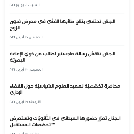
السبت ٠٤ يوليو ٢٠٢٦
الجنان تحتفي بنتاج طلّابها الفنّيّ في معرض فنون
الرّوح
الخميس ٣٠ أبريل ٢٠٢٦
الجنان تناقش رسالة ماجستير لطالب من ذوي الإعاقة
البصريّة
الخميس ٣٠ أبريل ٢٠٢٦
محاضرة تخصّصيّة لعميد العلوم السّياسيّة حول القضاء
الإداريّ
الأربعاء ٢٩ أبريل ٢٠٢٦
الجنان تعزّز حضورها الميدانيّ في الثّانويّات وتستعرض
"تخصّصات المستقبل"
الإثنين ٢٧ أبريل ٢٠٢٦