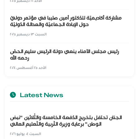
الأحد ٢١ ديسمبر ٢٠٢٥
مشاركة أكاديميّة للدّكتور أمين صليبا في مؤتمر دوليّ
حول الإبادة الجماعيّة والعدالة الدّوليّة
السبت ١٣ ديسمبر ٢٠٢٥
رئيس مجلس الأمناء ينعي دولة الرئيس سليم الحصّ
رحمه الله
الأحد ٢٥ أغسطس ٢٠٢٤
Latest News
الجنان تحتفل بتخريج الدّفعة الخامسة والثّلاثين "نبض
الوطن" برعاية وزيرة التّربية والتّعليم العالي
السبت ٠٤ يوليو ٢٠٢٦