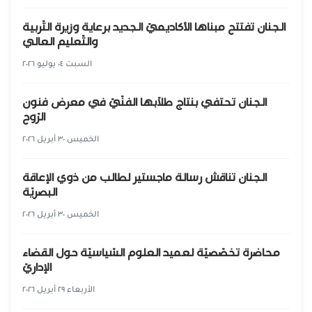
الجنان تفتتح مبناها الأكاديميّ الجديد برعاية وزيرة التّربية
والتّعليم العالي
السبت ٠٤ يوليو ٢٠٢٦
الجنان تحتفي بنتاج طلّابها الفنّيّ في معرض فنون
الرّوح
الخميس ٣٠ أبريل ٢٠٢٦
الجنان تناقش رسالة ماجستير لطالب من ذوي الإعاقة
البصريّة
الخميس ٣٠ أبريل ٢٠٢٦
محاضرة تخصّصيّة لعميد العلوم السّياسيّة حول القضاء
الإداريّ
الأربعاء ٢٩ أبريل ٢٠٢٦