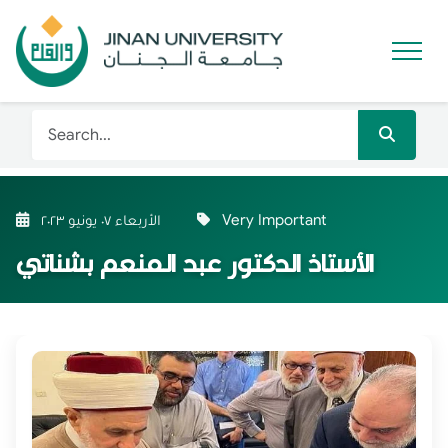
Very Important
الأربعاء ٠٧ يونيو ٢٠٢٣
الأستاذ الدكتور عبد المنعم بشناتي