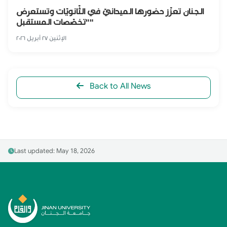
الجنان تعزّز حضورها الميدانيّ في الثّانويّات وتستعرض
"تخصّصات المستقبل"
الإثنين ٢٧ أبريل ٢٠٢٦
Back to All News
Last updated: May 18, 2026