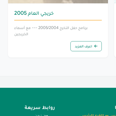
خريجي العام 2005
برنامج حفل التخرج 2005/2004 --- مع أسماء
الخريجين
اعرف المزيد
روابط سريعة
س — الفرع الرئيسي
من نحن