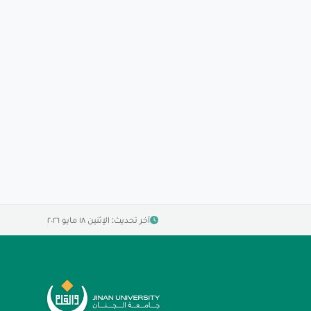
آخر تحديث: الإثنين ١٨ مايو ٢٠٢٦