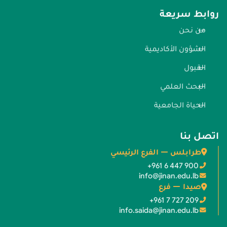
روابط سريعة
من نحن
الشؤون الأكاديمية
القبول
البحث العلمي
الحياة الجامعية
اتصل بنا
طرابلس — الفرع الرئيسي
+961 6 447 900
info@jinan.edu.lb
صيدا — فرع
+961 7 727 209
info.saida@jinan.edu.lb