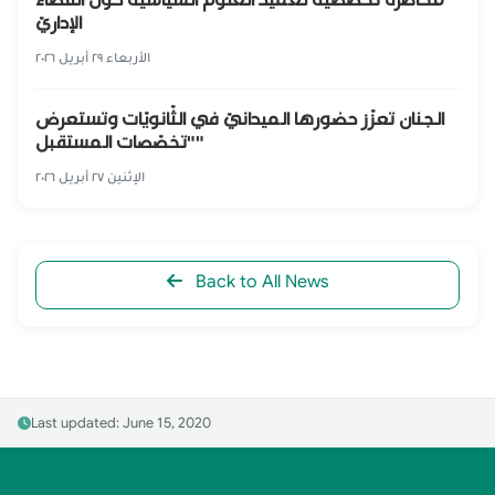
الإداريّ
الأربعاء ٢٩ أبريل ٢٠٢٦
الجنان تعزّز حضورها الميدانيّ في الثّانويّات وتستعرض
"تخصّصات المستقبل"
الإثنين ٢٧ أبريل ٢٠٢٦
Back to All News
Last updated: June 15, 2020