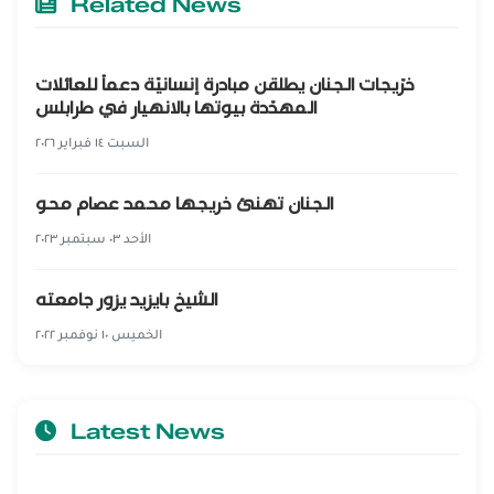
Related News
خرّيجات الجنان يطلقن مبادرة إنسانيّة دعماً للعائلات
المهدّدة بيوتها بالانهيار في طرابلس
السبت ١٤ فبراير ٢٠٢٦
الجنان تهنئ خريجها محمد عصام محو
الأحد ٠٣ سبتمبر ٢٠٢٣
الشيخ بايزيد يزور جامعته
الخميس ١٠ نوفمبر ٢٠٢٢
Latest News