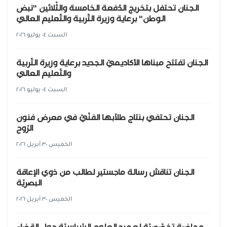
الجنان تحتفل بتخريج الدّفعة الخامسة والثّلاثين "نبض
الوطن" برعاية وزيرة التّربية والتّعليم العالي
السبت ٠٤ يوليو ٢٠٢٦
الجنان تفتتح مبناها الأكاديميّ الجديد برعاية وزيرة التّربية
والتّعليم العالي
السبت ٠٤ يوليو ٢٠٢٦
الجنان تحتفي بنتاج طلّابها الفنّيّ في معرض فنون
الرّوح
الخميس ٣٠ أبريل ٢٠٢٦
الجنان تناقش رسالة ماجستير لطالب من ذوي الإعاقة
البصريّة
الخميس ٣٠ أبريل ٢٠٢٦
محاضرة تخصّصيّة لعميد العلوم السّياسيّة حول القضاء