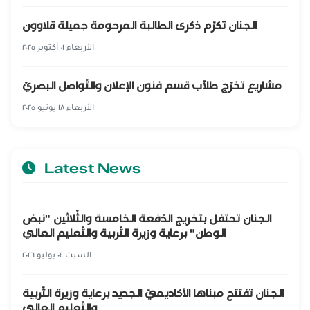
الجنان تكرّم ذكرى الطالبة المرحومة جميلة قلاوون
الأربعاء ٠١ أكتوبر ٢٠٢٥
مشاريع تخرّج طلّاب قسم فنون الإعلان والتّواصل البصريّ
الأربعاء ١٨ يونيو ٢٠٢٥
Latest News
الجنان تحتفل بتخريج الدّفعة الخامسة والثّلاثين "نبض
الوطن" برعاية وزيرة التّربية والتّعليم العالي
السبت ٠٤ يوليو ٢٠٢٦
الجنان تفتتح مبناها الأكاديميّ الجديد برعاية وزيرة التّربية
والتّعليم العالي