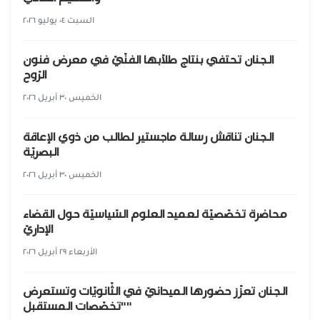
السبت ٠٤ يوليو ٢٠٢٦
الجنان تحتفي بنتاج طلّابها الفنّيّ في معرض فنون
الرّوح
الخميس ٣٠ أبريل ٢٠٢٦
الجنان تناقش رسالة ماجستير لطالب من ذوي الإعاقة
البصريّة
الخميس ٣٠ أبريل ٢٠٢٦
محاضرة تخصّصيّة لعميد العلوم السّياسيّة حول القضاء
الإداريّ
الأربعاء ٢٩ أبريل ٢٠٢٦
الجنان تعزّز حضورها الميدانيّ في الثّانويّات وتستعرض
"تخصّصات المستقبل"