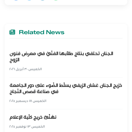
Related News
الجنان تحتفي بنتاج طلّابها الفنّيّ في معرض فنون
الرّوح
الخميس ٣٠ أبريل ٢٠٢٦
خرّيج الجنان غسّان الرّيفي يسلّط الضّوء على دور الجامعة
في صناعة قصص النّجاح
الخميس ١٨ ديسمبر ٢٠٢٥
نهَنِّئ خريج كلّية الإعلام
الخميس ١٣ نوفمبر ٢٠٢٥