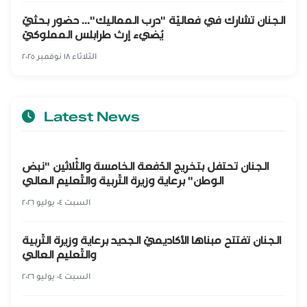
الجنان تشارك في فعاليّة "درب المماليك"... حضور بحثيّ
يُضيء إرث طرابلس المملوكيّ
الثلاثاء ١٨ نوفمبر ٢٠٢٥
Latest News
الجنان تحتفل بتخريج الدّفعة الخامسة والثّلاثين "نبض
الوطن" برعاية وزيرة التّربية والتّعليم العالي
السبت ٠٤ يوليو ٢٠٢٦
الجنان تفتتح مبناها الأكاديميّ الجديد برعاية وزيرة التّربية
والتّعليم العالي
السبت ٠٤ يوليو ٢٠٢٦