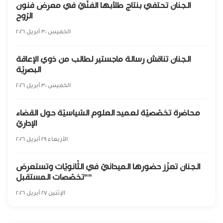
الجنان تحتفي بنتاج طلّابها الفنّيّ في معرض فنون
الرّوح
الخميس ٣٠ أبريل ٢٠٢٦
الجنان تناقش رسالة ماجستير لطالب من ذوي الإعاقة
البصريّة
الخميس ٣٠ أبريل ٢٠٢٦
محاضرة تخصّصيّة لعميد العلوم السّياسيّة حول القضاء
الإداريّ
الأربعاء ٢٩ أبريل ٢٠٢٦
الجنان تعزّز حضورها الميدانيّ في الثّانويّات وتستعرض
"تخصّصات المستقبل"
الإثنين ٢٧ أبريل ٢٠٢٦