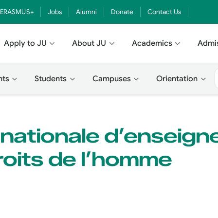
ERASMUS+
Jobs
Alumni
Donate
Contact Us
Apply to JU
About JU
Academics
Admi
nts
Students
Campuses
Orientation
rnationale d’enseig
oits de l’homme