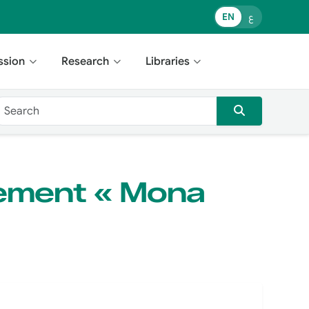
EN
ع
ssion
Research
Libraries
nement « Mona