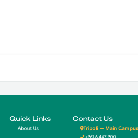
Quick Links
Contact Us
Tripoli — Main Campu
About Us
+961 6 447 900