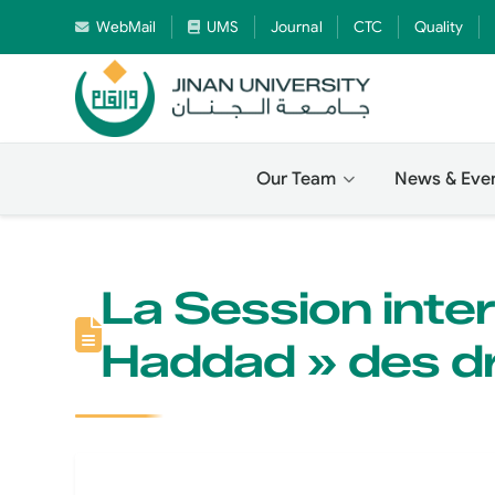
WebMail
UMS
Journal
CTC
Quality
Our Team
News & Eve
La Session inte
Haddad » des dr