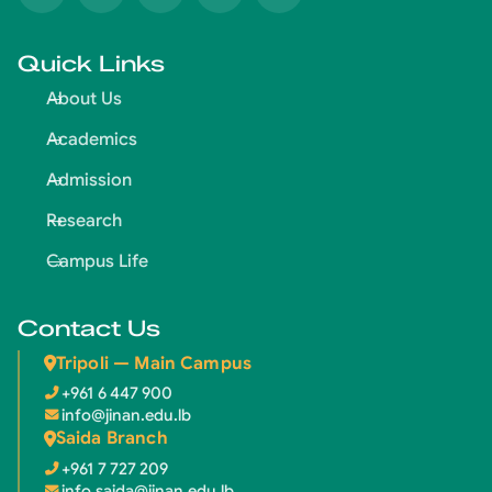
Quick Links
About Us
Academics
Admission
Research
Campus Life
Contact Us
Tripoli — Main Campus
+961 6 447 900
info@jinan.edu.lb
Saida Branch
+961 7 727 209
info.saida@jinan.edu.lb