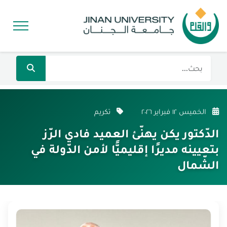
الخميس ١٢ فبراير ٢٠٢٦
تكريم
الدّكتور يكن يهنّئ العميد فادي الرّز
بتعيينه مديرًا إقليميًّا لأمن الدّولة في
الشّمال