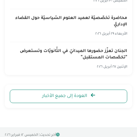
الخميس ٣٠ أبريل ٢٠٢٦
محاضرة تخصّصيّة لعميد العلوم السّياسيّة حول القضاء
الإداريّ
الأربعاء ٢٩ أبريل ٢٠٢٦
الجنان تعزّز حضورها الميدانيّ في الثّانويّات وتستعرض
"تخصّصات المستقبل"
الإثنين ٢٧ أبريل ٢٠٢٦
العودة إلى جميع الأخبار
آخر تحديث: الخميس ١٢ فبراير ٢٠٢٦