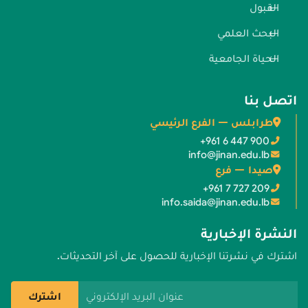
القبول
البحث العلمي
الحياة الجامعية
اتصل بنا
طرابلس — الفرع الرئيسي
+961 6 447 900
info@jinan.edu.lb
صيدا — فرع
+961 7 727 209
info.saida@jinan.edu.lb
النشرة الإخبارية
اشترك في نشرتنا الإخبارية للحصول على آخر التحديثات.
عنوان البريد الإلكتروني
اشترك