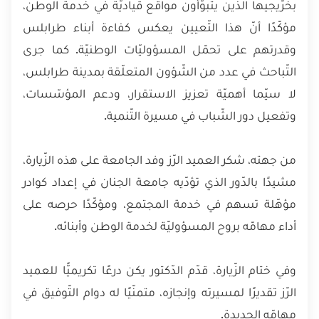
بخرّيجيها الذين يتبوّأون مواقع قياديّة في خدمة الوطن،
مؤكّدًا أنّ هذا التّعيين يعكس كفاءة أبناء طرابلس
وقدرتهم على تحمّل المسؤوليّات الوطنيّة. كما جرى
التّباحث في عدد من الشّؤون المتعلّقة بمدينة طرابلس،
لا سيّما أهميّة تعزيز الاستقرار، ودعم المؤسّسات،
وتفعيل دور الشّباب في مسيرة التّنمية.
من جهته، شكر العميد الرّز وفد الجامعة على هذه الزّيارة،
مشيدًا بالدّور الذي تؤدّيه جامعة الجنان في إعداد كوادر
مؤهّلة تسهم في خدمة المجتمع، ومؤكّدًا حرصه على
أداء مهامّه بروح المسؤوليّة لخدمة الوطن وأبنائه.
وفي ختام الزّيارة، قدّم الدّكتور يكن درعًا تكريميًّا للعميد
الرّز تقديرًا لمسيرته وإنجازه، متمنّيًا له دوام التّوفيق في
مهامّه الجديدة.