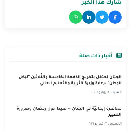
شارك هذا الخبر
أخبار ذات صلة
الجنان تحتفل بتخريج الدّفعة الخامسة والثّلاثين "نبض
الوطن" برعاية وزيرة التّربية والتّعليم العالي
السبت ٠٤ يوليو ٢٠٢٦
محاضرة إيمانيّة في الجنان – صيدا حول رمضان وضرورة
التغيير
الخميس ٢٦ فبراير ٢٠٢٦