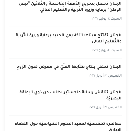
الجنان تحتفل بتخريج الدّفعة الخامسة والثّلاثين "نبض
الوطن" برعاية وزيرة التّربية والتّعليم العالي
السبت ٠٤ يوليو ٢٠٢٦
الجنان تفتتح مبناها الأكاديميّ الجديد برعاية وزيرة التّربية
والتّعليم العالي
السبت ٠٤ يوليو ٢٠٢٦
الجنان تحتفي بنتاج طلّابها الفنّيّ في معرض فنون الرّوح
الخميس ٣٠ أبريل ٢٠٢٦
الجنان تناقش رسالة ماجستير لطالب من ذوي الإعاقة
البصريّة
الخميس ٣٠ أبريل ٢٠٢٦
محاضرة تخصّصيّة لعميد العلوم السّياسيّة حول القضاء
الإداريّ