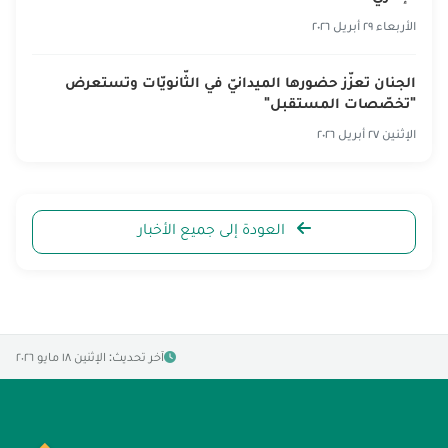
الأربعاء ٢٩ أبريل ٢٠٢٦
الجنان تعزّز حضورها الميدانيّ في الثّانويّات وتستعرض
"تخصّصات المستقبل"
الإثنين ٢٧ أبريل ٢٠٢٦
العودة إلى جميع الأخبار
آخر تحديث: الإثنين ١٨ مايو ٢٠٢٦