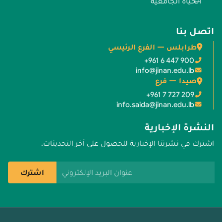
الحياة الجامعية
اتصل بنا
طرابلس — الفرع الرئيسي
+961 6 447 900
info@jinan.edu.lb
صيدا — فرع
+961 7 727 209
info.saida@jinan.edu.lb
النشرة الإخبارية
اشترك في نشرتنا الإخبارية للحصول على آخر التحديثات.
عنوان البريد الإلكتروني
اشترك