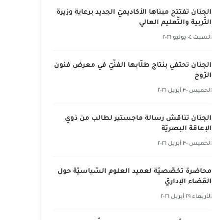
الجنان تفتتح مبناها الأكاديميّ الجديد برعاية وزيرة
التّربية والتّعليم العالي
السبت ٠٤ يوليو ٢٠٢٦
الجنان تحتفي بنتاج طلّابها الفنّيّ في معرض فنون
الرّوح
الخميس ٣٠ أبريل ٢٠٢٦
الجنان تناقش رسالة ماجستير لطالب من ذوي
الإعاقة البصريّة
الخميس ٣٠ أبريل ٢٠٢٦
محاضرة تخصّصيّة لعميد العلوم السّياسيّة حول
القضاء الإداريّ
الأربعاء ٢٩ أبريل ٢٠٢٦