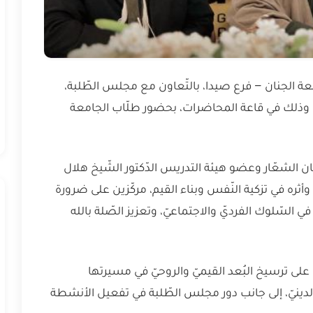
معة الجنان – فرع صيدا، بالتّعاون مع مجلس الطّلبة،
، وذلك في قاعة المحاضرات، بحضور طلّاب الجامعة
ان الشعّار وعضو هيئة التدريس الدّكتور الشّيخ هلال
أثره في تزكية النّفس وبناء القيم، مركّزين على ضرورة
ي السّلوك الفرديّ والاجتماعيّ، وتعزيز الصّلة بالله
ى ترسيخ البُعد القيميّ والروحيّ في مسيرتها
عي الدينيّ، إلى جانب دور مجلس الطّلبة في تفعيل الأنشطة