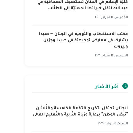
كلّيّة الإعلام في الجنان تستضيف الصحافيّة مي
عبد الله لنقل خبراتها المهنيّة إلى الطلّاب
الخميس ١٢ فبراير ٢٠٢٦
مكتب الاستقطاب والتّوجيه في الجنان – صيدا
يشارك في معارض توجيهيّة في صيدا وجزين
وبيروت
الخميس ١٢ فبراير ٢٠٢٦
آخر الأخبار
الجنان تحتفل بتخريج الدّفعة الخامسة والثّلاثين
"نبض الوطن" برعاية وزيرة التّربية والتّعليم العالي
السبت ٠٤ يوليو ٢٠٢٦