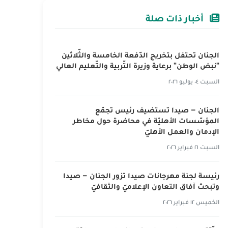
أخبار ذات صلة
الجنان تحتفل بتخريج الدّفعة الخامسة والثّلاثين
"نبض الوطن" برعاية وزيرة التّربية والتّعليم العالي
السبت ٠٤ يوليو ٢٠٢٦
الجنان – صيدا تستضيف رئيس تجمّع
المؤسّسات الأهليّة في محاضرة حول مخاطر
الإدمان والعمل الأهليّ
السبت ٢١ فبراير ٢٠٢٦
رئيسة لجنة مهرجانات صيدا تزور الجنان – صيدا
وتبحث آفاق التعاون الإعلاميّ والثقافيّ
الخميس ١٢ فبراير ٢٠٢٦