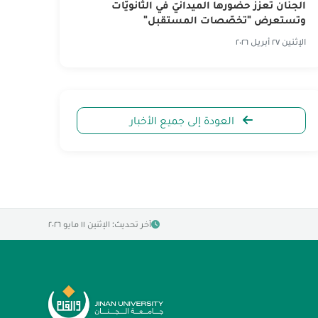
الجنان تعزّز حضورها الميدانيّ في الثّانويّات
وتستعرض "تخصّصات المستقبل"
الإثنين ٢٧ أبريل ٢٠٢٦
العودة إلى جميع الأخبار
آخر تحديث: الإثنين ١١ مايو ٢٠٢٦