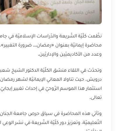
نظّمت كلّيّة الشّريعة والدّراسات الإسلاميّة في جا
محاضرة إيمانيّة بعنوان «رمضان… ضرورة التغيير»
وعدد من الأكاديميّين والإداريّين.
وتحدّث في اللقاء منسّق الكلّيّة الدكتور الشيخ شعب
درويش، حيث تناولا المعاني الإيمانيّة لشهر رمضان و
استثمار هذا الموسم الرّوحيّ في إحداث تغيير إيجابيّ ف
تعالى.
وتأتي هذه المحاضرة في سياق حرص جامعة الجنان عل
التّعليميّة، وتعزيز دور كلّيّة الشّريعة في نشر الو