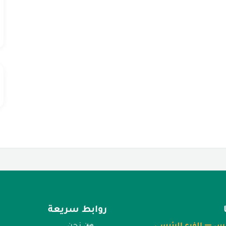
روابط سريعة
س — الفرع الرئيسي
من نحن