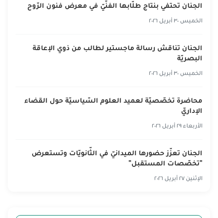
الجنان تحتفي بنتاج طلّابها الفنّيّ في معرض فنون الرّوح
الخميس ٣٠ أبريل ٢٠٢٦
الجنان تناقش رسالة ماجستير لطالب من ذوي الإعاقة
البصريّة
الخميس ٣٠ أبريل ٢٠٢٦
محاضرة تخصّصيّة لعميد العلوم السّياسيّة حول القضاء
الإداريّ
الأربعاء ٢٩ أبريل ٢٠٢٦
الجنان تعزّز حضورها الميدانيّ في الثّانويّات وتستعرض
"تخصّصات المستقبل"
الإثنين ٢٧ أبريل ٢٠٢٦