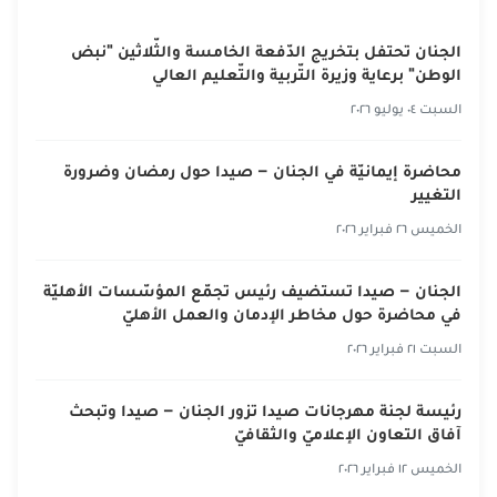
الجنان تحتفل بتخريج الدّفعة الخامسة والثّلاثين "نبض
الوطن" برعاية وزيرة التّربية والتّعليم العالي
السبت ٠٤ يوليو ٢٠٢٦
محاضرة إيمانيّة في الجنان – صيدا حول رمضان وضرورة
التغيير
الخميس ٢٦ فبراير ٢٠٢٦
الجنان – صيدا تستضيف رئيس تجمّع المؤسّسات الأهليّة
في محاضرة حول مخاطر الإدمان والعمل الأهليّ
السبت ٢١ فبراير ٢٠٢٦
رئيسة لجنة مهرجانات صيدا تزور الجنان – صيدا وتبحث
آفاق التعاون الإعلاميّ والثقافيّ
الخميس ١٢ فبراير ٢٠٢٦