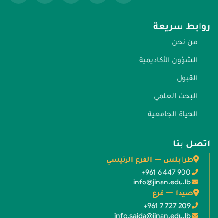
روابط سريعة
من نحن
الشؤون الأكاديمية
القبول
البحث العلمي
الحياة الجامعية
اتصل بنا
طرابلس — الفرع الرئيسي
+961 6 447 900
info@jinan.edu.lb
صيدا — فرع
+961 7 727 209
info.saida@jinan.edu.lb