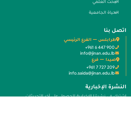
البحث العلمي
الحياة الجامعية
اتصل بنا
طرابلس — الفرع الرئيسي
+961 6 447 900
info@jinan.edu.lb
صيدا — فرع
+961 7 727 209
info.saida@jinan.edu.lb
النشرة الإخبارية
اشترك في نشرتنا الإخبارية للحصول على آخر التحديثات.
عنوان البريد الإلكتروني
اشترك