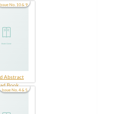
Issue No. 10 & 9
d Abstract
ad Book
Issue No. 4 & 5