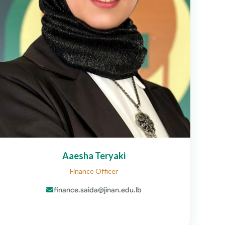
Aaesha Teryaki
Finance Officer
finance.saida@jinan.edu.lb