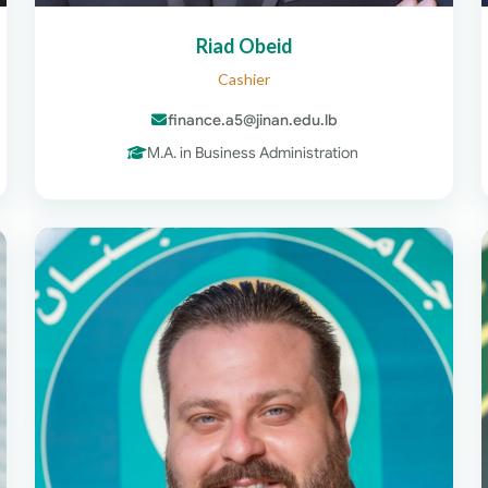
Riad Obeid
Cashier
finance.a5@jinan.edu.lb
M.A. in Business Administration