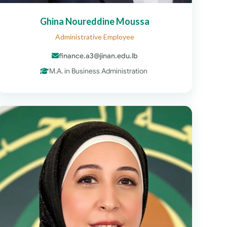
Ghina Noureddine Moussa
Administrative Employee
finance.a3@jinan.edu.lb
M.A. in Business Administration