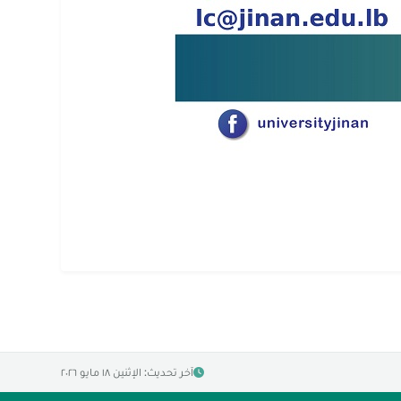
آخر تحديث: الإثنين ١٨ مايو ٢٠٢٦