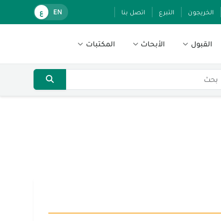
الخريجون
التبرع
اتصل بنا
EN
ع
القبول
الأبحاث
المكتبات