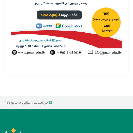
آخر تحديث: الإثنين ١٨ مايو ٢٠٢٦