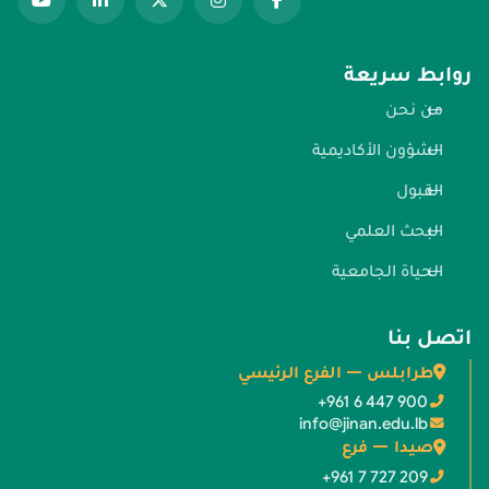
روابط سريعة
من نحن
الشؤون الأكاديمية
القبول
البحث العلمي
الحياة الجامعية
اتصل بنا
طرابلس — الفرع الرئيسي
+961 6 447 900
info@jinan.edu.lb
صيدا — فرع
+961 7 727 209