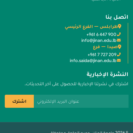
اتصل بنا
طرابلس — الفرع الرئيسي
+961 6 447 900
info@jinan.edu.lb
صيدا — فرع
+961 7 727 209
info.saida@jinan.edu.lb
النشرة الإخبارية
اشترك في نشرتنا الإخبارية للحصول على آخر التحديثات.
عنوان البريد الإلكتروني
اشترك
© 2026 جامعة الجنان. جميع الحقوق محفوظة.