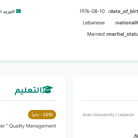
date_of_bir
:
1976-08-10
البريد ا
Lebanese
:
nationali
Married
:
marital_stat
التعليم
Jinan Uniuversity / Lebanon
2015 -
حالياً
er " Quality Management"
.