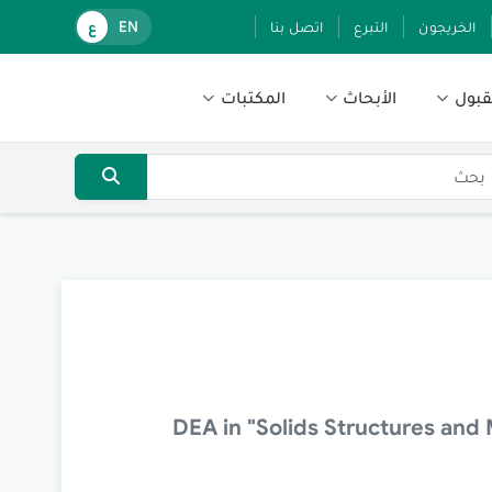
الخريجون
التبرع
اتصل بنا
EN
ع
قبول
الأبحاث
المكتبات
DEA in "Solids Structures and 