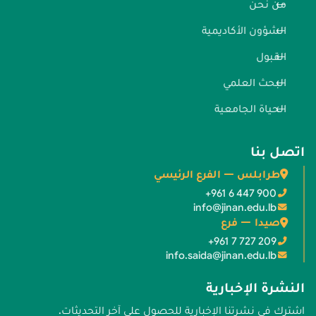
من نحن
الشؤون الأكاديمية
القبول
البحث العلمي
الحياة الجامعية
اتصل بنا
طرابلس — الفرع الرئيسي
+961 6 447 900
info@jinan.edu.lb
صيدا — فرع
+961 7 727 209
info.saida@jinan.edu.lb
النشرة الإخبارية
اشترك في نشرتنا الإخبارية للحصول على آخر التحديثات.