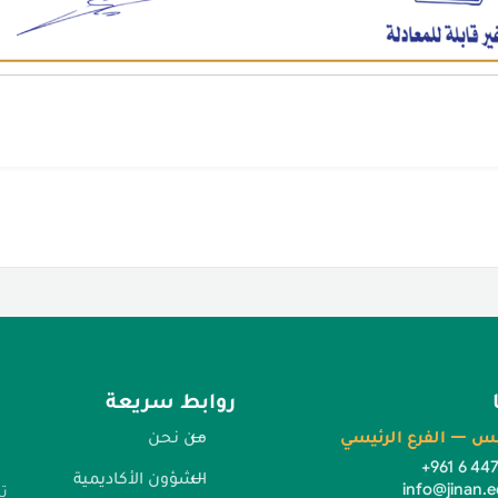
روابط سريعة
س — الفرع الرئيسي
من نحن
+961 6 44
الشؤون الأكاديمية
info@jinan.e
ت