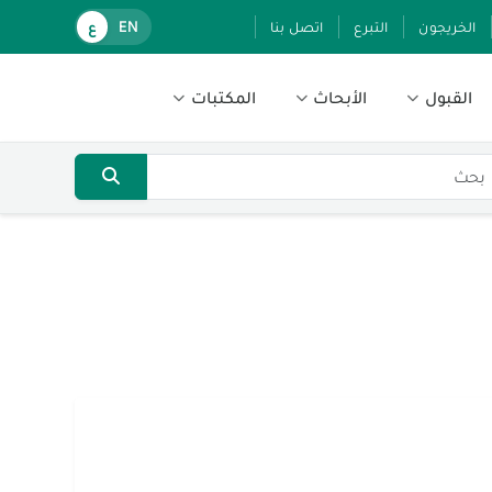
الخريجون
التبرع
اتصل بنا
EN
ع
القبول
الأبحاث
المكتبات