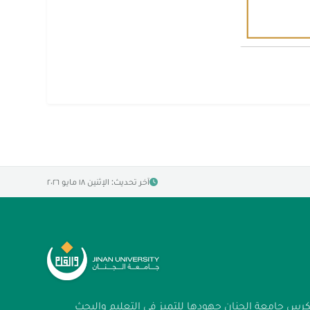
آخر تحديث: الإثنين ١٨ مايو ٢٠٢٦
كرس جامعة الجنان جهودها للتميز في التعليم والبحث