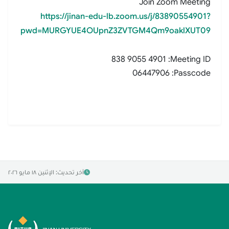
Join Zoom Meeting
https://jinan-edu-lb.zoom.us/j/
83890554901
?
pwd=MURGYUE4OUpnZ3ZVTGM4Qm9oaklXUT09
838 9055 4901
Meeting ID:
06447906
Passcode:
آخر تحديث: الإثنين ١٨ مايو ٢٠٢٦