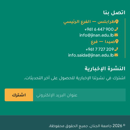
اتصل بنا
طرابلس — الفرع الرئيسي
+961 6 447 900
info@jinan.edu.lb
صيدا — فرع
+961 7 727 209
info.saida@jinan.edu.lb
النشرة الإخبارية
اشترك في نشرتنا الإخبارية للحصول على آخر التحديثات.
عنوان البريد الإلكتروني
اشترك
© 2026 جامعة الجنان. جميع الحقوق محفوظة.