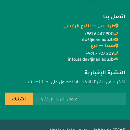
اتصل بنا
طرابلس — الفرع الرئيسي
+961 6 447 900
info@jinan.edu.lb
صيدا — فرع
+961 7 727 209
info.saida@jinan.edu.lb
النشرة الإخبارية
اشترك في نشرتنا الإخبارية للحصول على آخر التحديثات.
عنوان البريد الإلكتروني
اشترك
© 2026 جامعة الجنان. جميع الحقوق محفوظة.