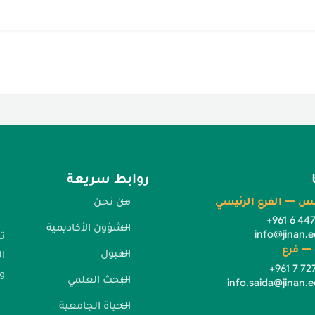
روابط سريعة
س — الفرع الرئيسي
من نحن
+961 6 44
الشؤون الأكاديمية
info@jinan.e
ت
— فرع
القبول
ا
+961 7 72
وا
البحث العلمي
info.saida@jinan.e
الحياة الجامعية