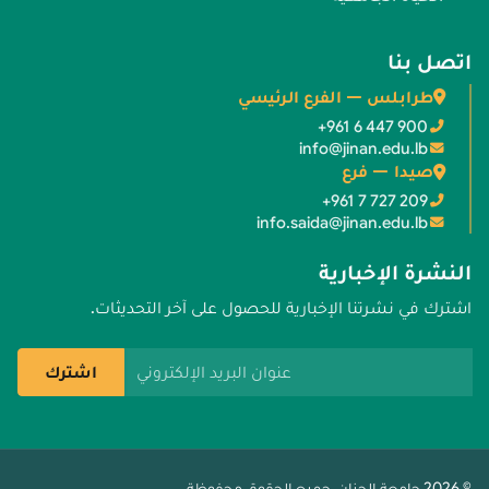
اتصل بنا
طرابلس — الفرع الرئيسي
+961 6 447 900
info@jinan.edu.lb
صيدا — فرع
+961 7 727 209
info.saida@jinan.edu.lb
النشرة الإخبارية
اشترك في نشرتنا الإخبارية للحصول على آخر التحديثات.
عنوان البريد الإلكتروني
اشترك
© 2026 جامعة الجنان. جميع الحقوق محفوظة.