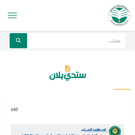
ستدي بلان
old