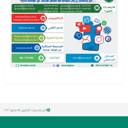
آخر تحديث: الإثنين ١٨ مايو ٢٠٢٦