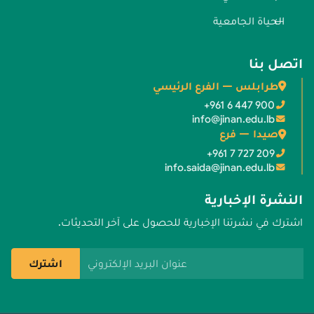
الحياة الجامعية
اتصل بنا
طرابلس — الفرع الرئيسي
+961 6 447 900
info@jinan.edu.lb
صيدا — فرع
+961 7 727 209
info.saida@jinan.edu.lb
النشرة الإخبارية
اشترك في نشرتنا الإخبارية للحصول على آخر التحديثات.
عنوان البريد الإلكتروني
اشترك