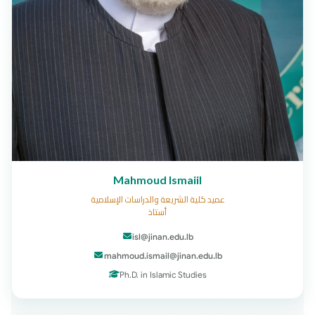
Mahmoud Ismaiil
عميد كلية الشريعة والدراسات الإسلامية
أستاذ
isl@jinan.edu.lb
mahmoud.ismail@jinan.edu.lb
Ph.D. in Islamic Studies