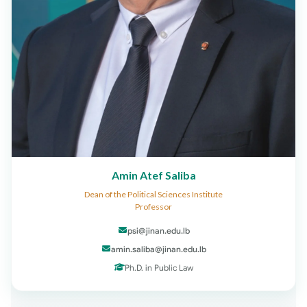
Amin Atef Saliba
Dean of the Political Sciences Institute
Professor
psi@jinan.edu.lb
amin.saliba@jinan.edu.lb
Ph.D. in Public Law