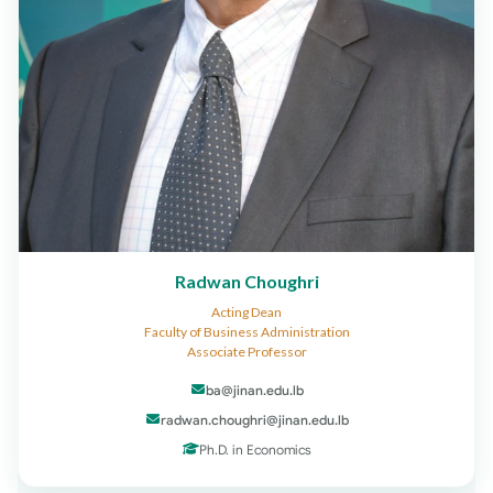
Radwan Choughri
Acting Dean
Faculty of Business Administration
Associate Professor
ba@jinan.edu.lb
radwan.choughri@jinan.edu.lb
Ph.D. in Economics