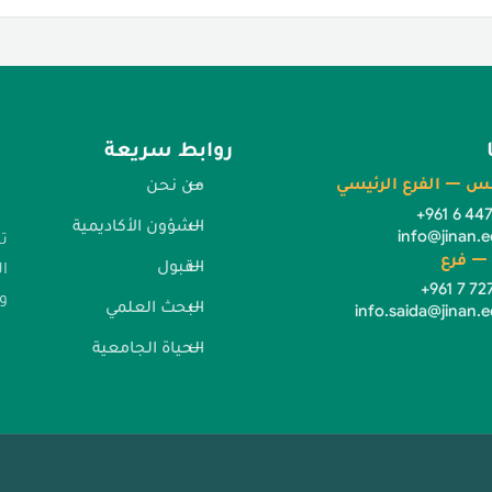
روابط سريعة
س — الفرع الرئيسي
من نحن
+961 6 44
الشؤون الأكاديمية
info@jinan.e
ت
— فرع
القبول
ا
+961 7 72
وا
البحث العلمي
info.saida@jinan.e
الحياة الجامعية