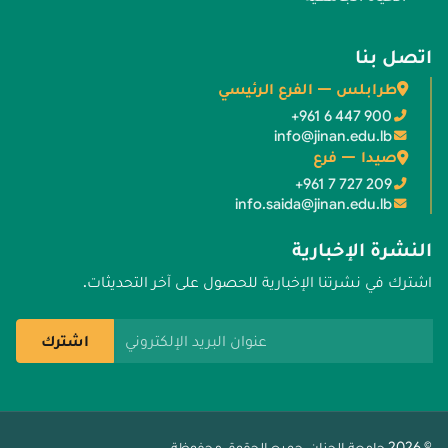
اتصل بنا
طرابلس — الفرع الرئيسي
+961 6 447 900
info@jinan.edu.lb
صيدا — فرع
+961 7 727 209
info.saida@jinan.edu.lb
النشرة الإخبارية
اشترك في نشرتنا الإخبارية للحصول على آخر التحديثات.
عنوان البريد الإلكتروني
اشترك
© 2026 جامعة الجنان. جميع الحقوق محفوظة.