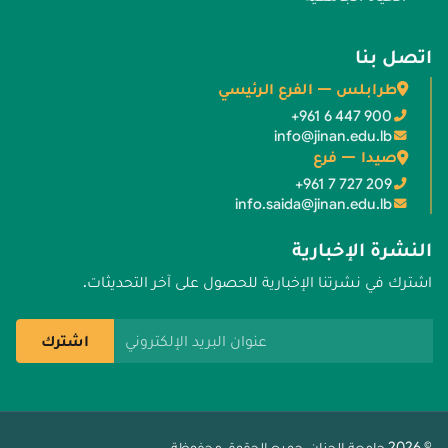
اتصل بنا
طرابلس — الفرع الرئيسي
+961 6 447 900
info@jinan.edu.lb
صيدا — فرع
+961 7 727 209
info.saida@jinan.edu.lb
النشرة الإخبارية
اشترك في نشرتنا الإخبارية للحصول على آخر التحديثات.
عنوان البريد الإلكتروني
اشترك
© 2026 جامعة الجنان. جميع الحقوق محفوظة.