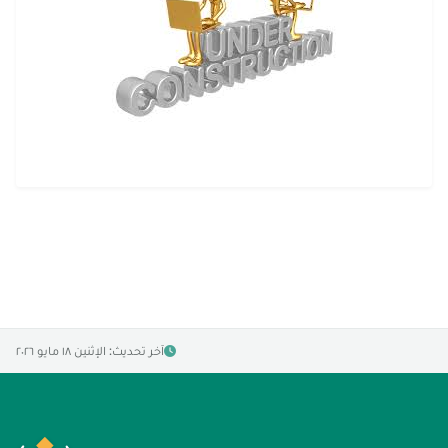
آخر تحديث: الإثنين ١٨ مايو ٢٠٢٦