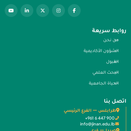
روابط سريعة
من نحن
الشؤون الأكاديمية
القبول
البحث العلمي
الحياة الجامعية
اتصل بنا
طرابلس — الفرع الرئيسي
+961 6 447 900
info@jinan.edu.lb
صيدا — فرع