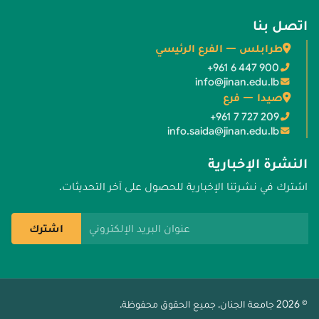
اتصل بنا
طرابلس — الفرع الرئيسي
+961 6 447 900
info@jinan.edu.lb
صيدا — فرع
+961 7 727 209
info.saida@jinan.edu.lb
النشرة الإخبارية
اشترك في نشرتنا الإخبارية للحصول على آخر التحديثات.
عنوان البريد الإلكتروني
اشترك
© 2026 جامعة الجنان. جميع الحقوق محفوظة.