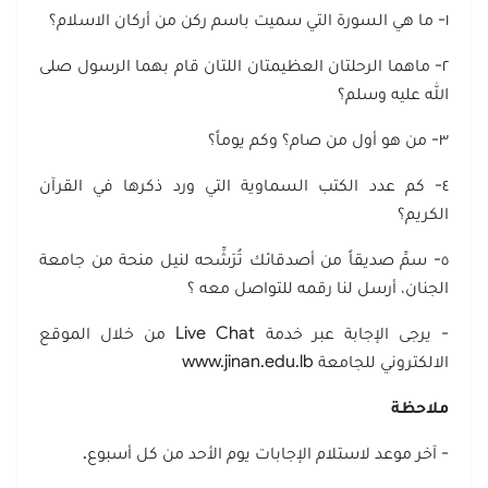
١- ما هي السورة التي سميت باسم ركن من أركان الاسلام؟
٢- ماهما الرحلتان العظيمتان اللتان قام بهما الرسول صلى
الله عليه وسلم؟
٣- من هو أول من صام؟ وكم يوماً؟
٤- كم عدد الكتب السماوية التي ورد ذكرها في القرآن
الكريم؟
٥- سمِّ صديقاً من أصدقائك تُرَشِّحه لنيل منحة من جامعة
الجنان، أرسل لنا رقمه للتواصل معه ؟
- يرجى الإجابة عبر خدمة Live Chat من خلال الموقع
الالكتروني للجامعة www.jinan.edu.lb
ملاحظة
- آخر موعد لاستلام الإجابات يوم الأحد من كل أسبوع.