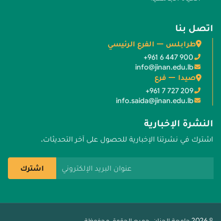
اتصل بنا
طرابلس — الفرع الرئيسي
+961 6 447 900
info@jinan.edu.lb
صيدا — فرع
+961 7 727 209
info.saida@jinan.edu.lb
النشرة الإخبارية
اشترك في نشرتنا الإخبارية للحصول على آخر التحديثات.
عنوان البريد الإلكتروني
اشترك
© 2026 جامعة الجنان. جميع الحقوق محفوظة.