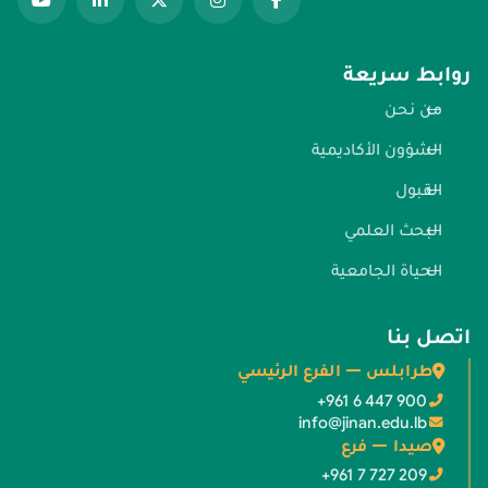
روابط سريعة
من نحن
الشؤون الأكاديمية
القبول
البحث العلمي
الحياة الجامعية
اتصل بنا
طرابلس — الفرع الرئيسي
+961 6 447 900
info@jinan.edu.lb
صيدا — فرع
+961 7 727 209